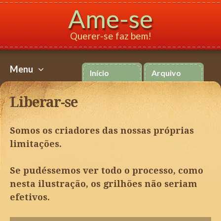
Ame-se
Querer-se faz bem!
Menu
Início
Arquivo
Ir
para
Liberar-se
o
conteúdo
Somos os criadores das nossas próprias
limitações.
Se pudéssemos ver todo o processo, como
nesta ilustração, os grilhões não seriam
efetivos.