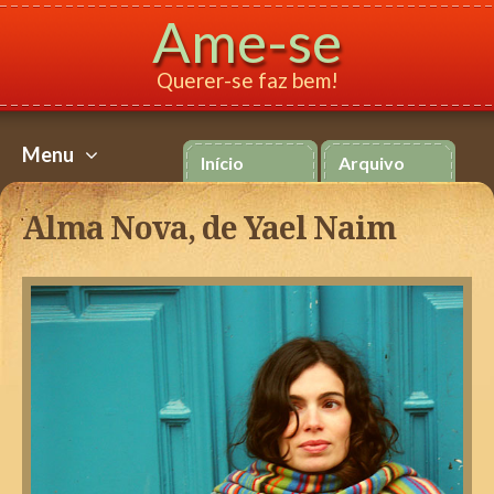
Ame-se
Querer-se faz bem!
Menu
Início
Arquivo
Ir
para
Alma Nova, de Yael Naim
o
conteúdo