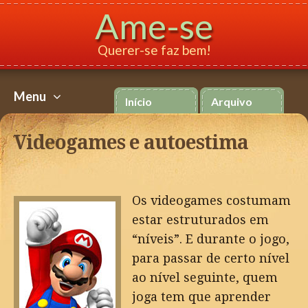
Ame-se
Querer-se faz bem!
Menu
Início
Arquivo
Ir
para
Videogames e autoestima
o
conteúdo
Os videogames costumam
estar estruturados em
“níveis”. E durante o jogo,
para passar de certo nível
ao nível seguinte, quem
joga tem que aprender